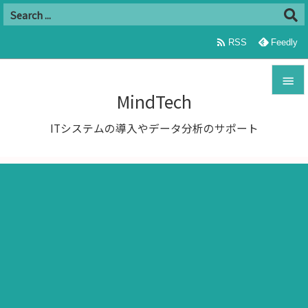

RSS
Feedly

MindTech

ITシステムの導入やデータ分析のサポート
メニュ

サイド

前へ

次へ

検索