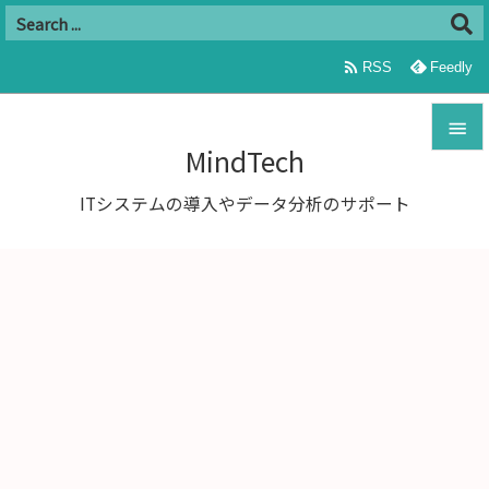

RSS
Feedly

MindTech

ITシステムの導入やデータ分析のサポート
メニュ

サイド

前へ

次へ

検索