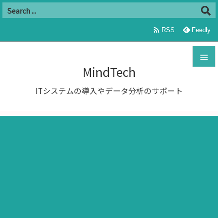

RSS
Feedly

MindTech

ITシステムの導入やデータ分析のサポート
メニュ

サイド

前へ

次へ

検索