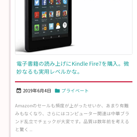
電子書籍の読み上げにKindle Fire7を購入。微
妙なるも実用レベルかな。
2019年6月4日
プライベート


Amazonのセールも頻度が上がったせいか、あまり有難
みもなくなり、さらにはコンピューター関連は中華ブラ
ンド乱立でチェックが大変です。品質は数年前を考える
と驚く ...