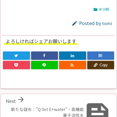
未分類

Posted by
tomi

よろしければシェアお願いします
B!

Copy

Next

新たな謎水："Q-bit E+water"・高機能
量子活性水