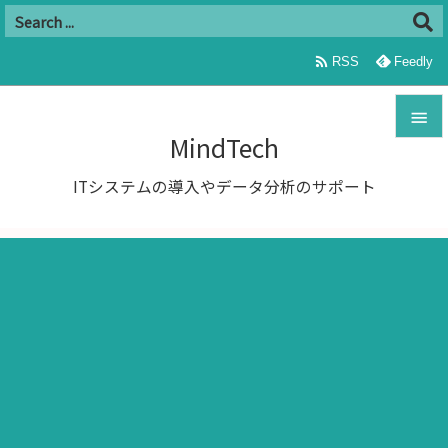

RSS
Feedly

MindTech

ITシステムの導入やデータ分析のサポート
メニュ

サイド

前へ

次へ

検索