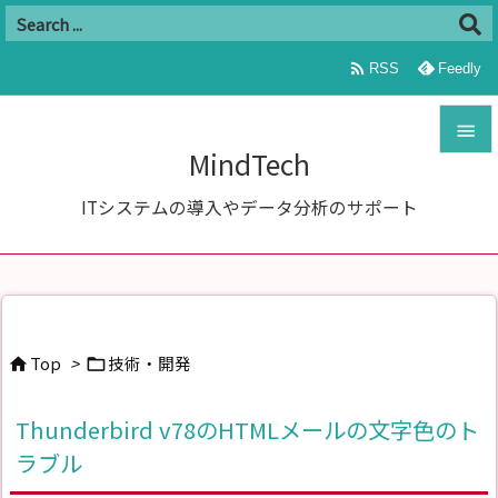

RSS
Feedly

MindTech

ITシステムの導入やデータ分析のサポート
メニュ

サイド

前へ
Top
>
技術・開発



次へ
Thunderbird v78のHTMLメールの文字色のト

ラブル
検索