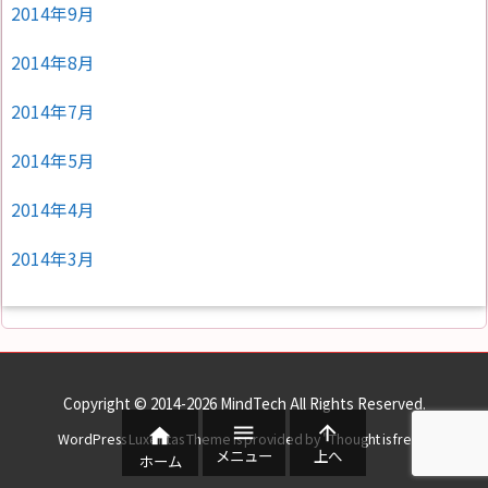
2014年9月
2014年8月
2014年7月
2014年5月
2014年4月
2014年3月
Copyright ©
2014
-2026
MindTech
All Rights Reserved.



WordPress Luxeritas Theme is provided by "
Thought is free
".
メニュー
上へ
ホーム