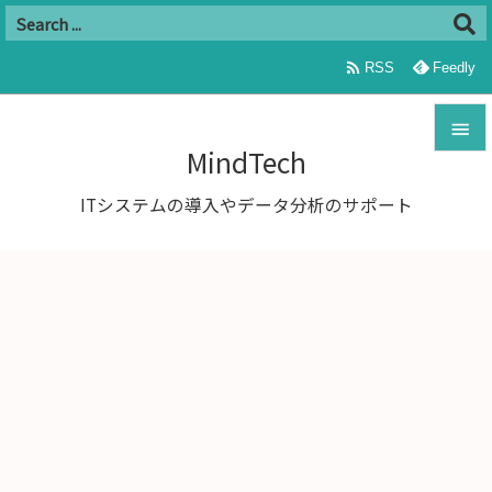

RSS
Feedly

MindTech

ITシステムの導入やデータ分析のサポート
メニュ

サイド

前へ

次へ

検索