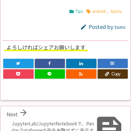
Tips
android
,
Xperia


Posted by
tomi

よろしければシェアお願いします
B!

Copy

Next

JupyterLab/JupyterNotebookで、Pan
das Dataframeの列を省略せずに表示す