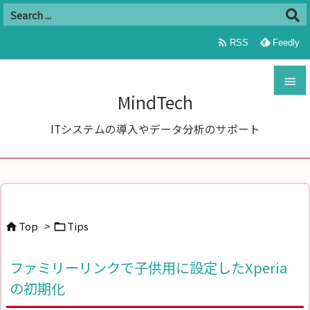

RSS
Feedly

MindTech

ITシステムの導入やデータ分析のサポート
メニュ

サイド

前へ
Top
>
Tips



次へ
ファミリーリンクで子供用に設定したXperia

の初期化
検索